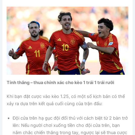
Tính thắng – thua chính xác cho kèo 1 trái 1 trái rưỡi
Khi bạn đặt cược vào kèo 1.25, có một số kịch bản có thể
xảy ra dựa trên kết quả cuối cùng của trận đấu:
Đội cửa trên hạ gục đội đối thủ với cách biệt từ 2 bàn trở
lên: Nếu người chơi xuống tiền cho đội cửa trên, bạn
nắm chắc chiến thắng trong tay, ngược lại sẽ thua cược