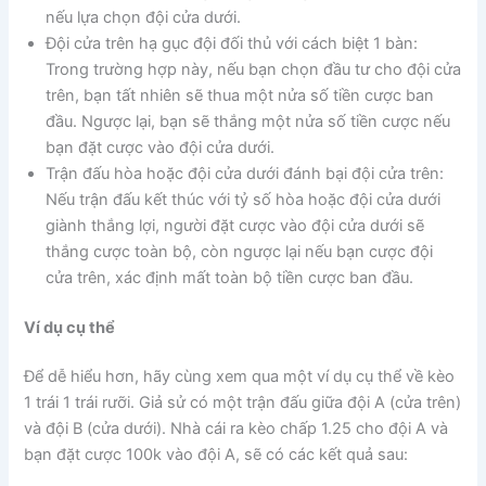
nếu lựa chọn đội cửa dưới.
Đội cửa trên hạ gục đội đối thủ với cách biệt 1 bàn:
Trong trường hợp này, nếu bạn chọn đầu tư cho đội cửa
trên, bạn tất nhiên sẽ thua một nửa số tiền cược ban
đầu. Ngược lại, bạn sẽ thắng một nửa số tiền cược nếu
bạn đặt cược vào đội cửa dưới.
Trận đấu hòa hoặc đội cửa dưới đánh bại đội cửa trên:
Nếu trận đấu kết thúc với tỷ số hòa hoặc đội cửa dưới
giành thắng lợi, người đặt cược vào đội cửa dưới sẽ
thắng cược toàn bộ, còn ngược lại nếu bạn cược đội
cửa trên, xác định mất toàn bộ tiền cược ban đầu.
Ví dụ cụ thể
Để dễ hiểu hơn, hãy cùng xem qua một ví dụ cụ thể về kèo
1 trái 1 trái rưỡi. Giả sử có một trận đấu giữa đội A (cửa trên)
và đội B (cửa dưới). Nhà cái ra kèo chấp 1.25 cho đội A và
bạn đặt cược 100k vào đội A, sẽ có các kết quả sau: