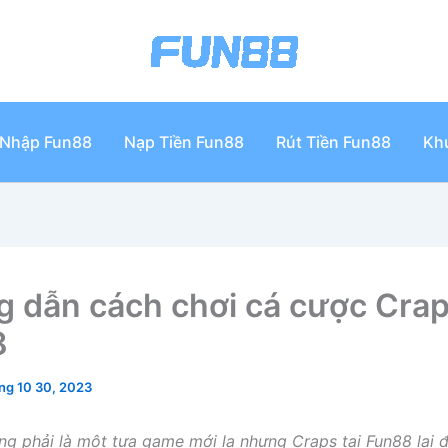
Nhập Fun88
Nạp Tiền Fun88
Rút Tiền Fun88
Kh
 dẫn cách chơi cá cược Crap
8
ng 10 30, 2023
g phải là một tựa game mới lạ nhưng Craps tại Fun88 lại 