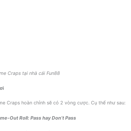
me Craps tại nhà cái Fun88
hơi
e Craps hoàn chỉnh sẽ có 2 vòng cược. Cụ thể như sau:
me-Out Roll: Pass hay Don’t Pass