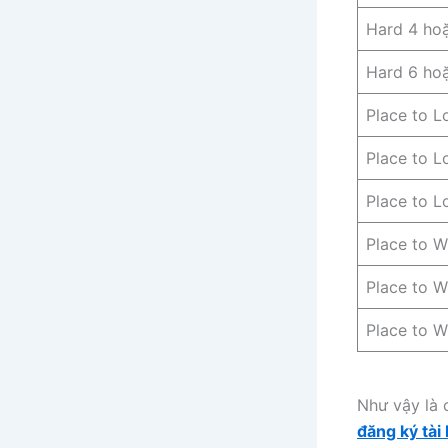
Hard 4 ho
Hard 6 ho
Place to L
Place to L
Place to L
Place to W
Place to W
Place to W
Như vậy là 
đăng ký tài