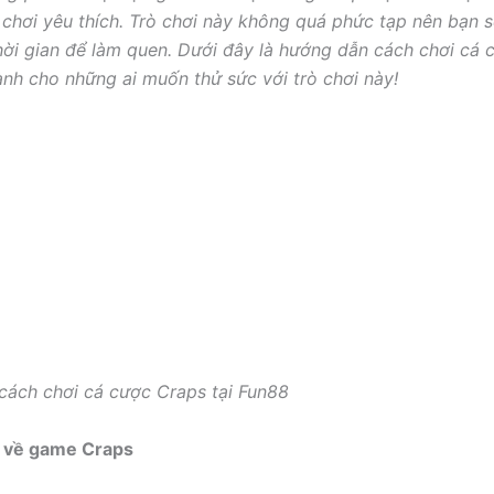
 chơi yêu thích. Trò chơi này không quá phức tạp nên bạn 
hời gian để làm quen. Dưới đây là hướng dẫn cách chơi cá
ành cho những ai muốn thử sức với trò chơi này!
cách chơi cá cược Craps tại Fun88
ệu về game Craps