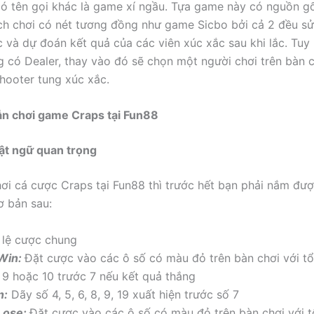
ó tên gọi khác là game xí ngầu. Tựa game này có nguồn g
h chơi có nét tương đồng như game Sicbo bởi cả 2 đều s
c và dự đoán kết quả của các viên xúc xắc sau khi lắc. Tuy 
 có Dealer, thay vào đó sẽ chọn một người chơi trên bàn 
 Shooter tung xúc xắc.
ẫn chơi game Craps tại Fun88
uật ngữ quan trọng
ơi cá cược Craps tại Fun88 thì trước hết bạn phải nắm đư
ơ bản sau:
 lệ cược chung
 Win:
Đặt cược vào các ô số có màu đỏ trên bàn chơi với t
8, 9 hoặc 10 trước 7 nếu kết quả thắng
n:
Dãy số 4, 5, 6, 8, 9, 19 xuất hiện trước số 7
 Lose:
Đặt cược vào các ô số có màu đỏ trên bàn chơi với t