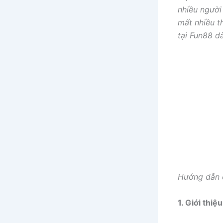
nhiều người
mất nhiều t
tại Fun88 d
Hướng dẫn 
1. Giới thi