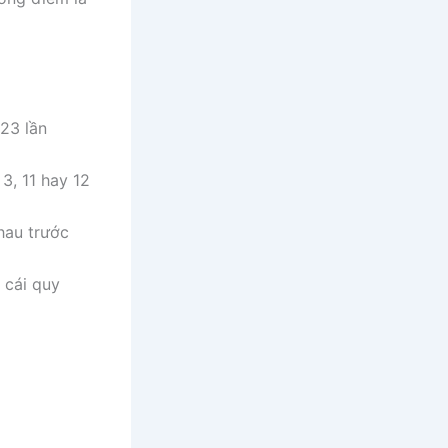
23 lần
3, 11 hay 12
hau trước
à cái quy