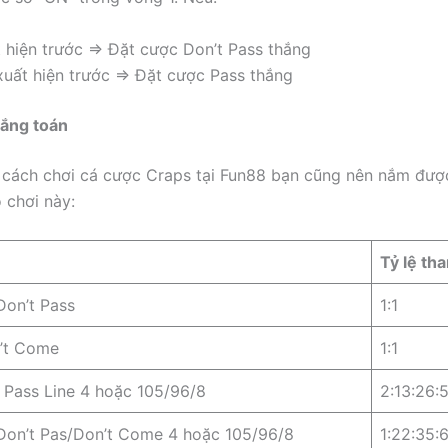
 hiện trước => Đặt cược Don’t Pass thắng
xuất hiện trước => Đặt cược Pass thắng
hắng toán
u cách chơi cá cược Craps tại Fun88 bạn cũng nên nắm được
ò chơi này:
Tỷ lệ th
Don’t Pass
1:1
’t Come
1:1
 Pass Line 4 hoặc 105/96/8
2:13:26:
Don’t Pas/Don’t Come 4 hoặc 105/96/8
1:22:35: