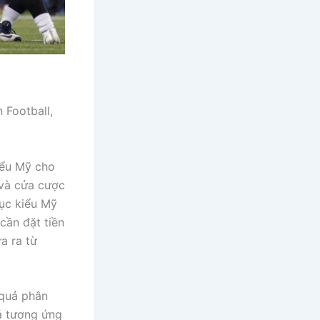
 Football,
iểu Mỹ cho
 và cửa cược
dục kiểu Mỹ
cần đặt tiền
a ra từ
 quả phân
ả tương ứng