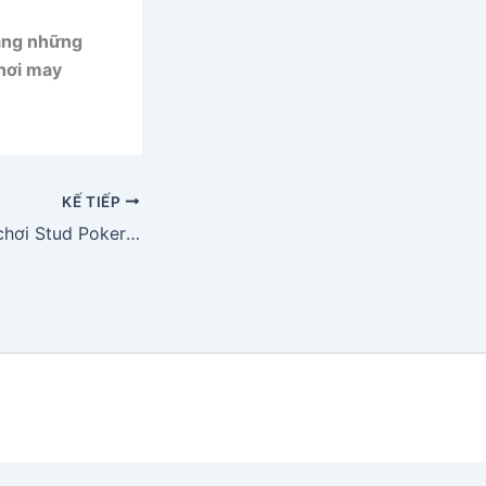
rằng những
hơi may
KẾ TIẾP
Hướng dẫn cách chơi Stud Poker Kiểu Caribe tại Fun88