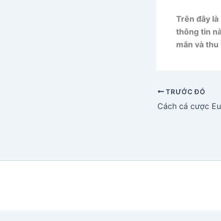
Trên đây là
thông tin n
mắn và thu 
TRƯỚC ĐÓ