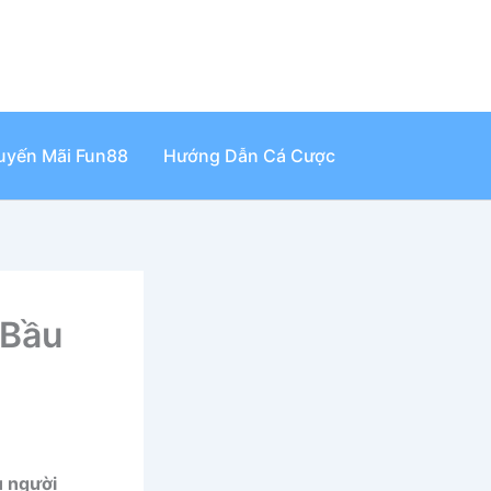
uyến Mãi Fun88
Hướng Dẫn Cá Cược
 Bầu
u người