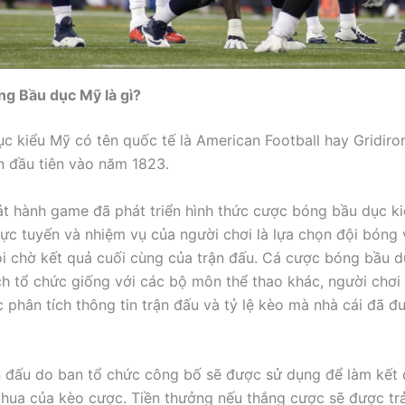
g Bầu dục Mỹ là gì?
c kiểu Mỹ có tên quốc tế là American Football hay Gridiron
ần đầu tiên vào năm 1823.
t hành game đã phát triển hình thức cược bóng bầu dục k
rực tuyến và nhiệm vụ của người chơi là lựa chọn đội bóng
rồi chờ kết quả cuối cùng của trận đấu. Cá cược bóng bầu 
h tổ chức giống với các bộ môn thể thao khác, người chơi 
 phân tích thông tin trận đấu và tỷ lệ kèo mà nhà cái đã đư
n đấu do ban tổ chức công bố sẽ được sử dụng để làm kết
thua của kèo cược. Tiền thưởng nếu thắng cược sẽ được tr