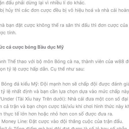
ận đấu phải dừng lại vì nhiều lí do khác.
bị hủy thì các đơn cược đều bị vô hiệu hoá và nhà cái hoàn 
mà bạn đặt cược không thể ra sân thi đấu thì đơn cược của
ợc tính.
hức cá cược bóng Bầu dục Mỹ
nh Thể thao với bộ môn Bóng cà na, thành viên của w88 đ
họn tỷ lệ cược hấp dẫn. Cụ thể như sau:
 Bóng đá kiểu Mỹ: Đội mạnh hơn sẽ chấp đội được đánh gi
 tỷ lệ nhất định và bạn cần lựa chọn dựa vào mức chấp này
Under (Tài Xỉu hay Trên dưới): Nhà cái đưa một con số đại
 cả trận và bạn chọn cược tài/xỉu khi chơi hình thức này k
m thực tế lớn hơn hoặc nhỏ hơn con số được đưa ra.
 Money Line: Đặt cược vào đội thắng cuộc của trận đấu.
n/Lẻ: Tổng điểm mà hai đội đạt được là số lẻ hay số chẵn.