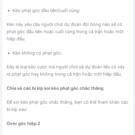
Kèo phạt góc đầu tiên/cuối cùng:
Kèo này yêu cầu người chơi dự đoán đội bóng nào sẽ có
phạt góc đầu tiên hoặc cuối cùng trong cả trận hoặc một
hiệp đấu.
Kèo không có phạt góc:
Đây là loại kèo cược mà người chơi sẽ dự đoán liệu có xảy
ra phạt góc hay không trong cả trận hoặc một hiệp đấu.
Chia sẻ các bí kíp soi kèo phạt góc chắc thắng
Để soi kèo phạt góc chắc thắng, bạn có thể tham khảo các
bí kíp sau:
Over góc hiệp 2