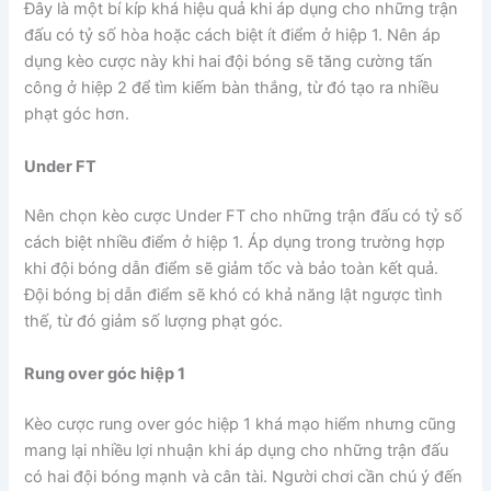
Đây là một bí kíp khá hiệu quả khi áp dụng cho những trận
đấu có tỷ số hòa hoặc cách biệt ít điểm ở hiệp 1. Nên áp
dụng kèo cược này khi hai đội bóng sẽ tăng cường tấn
công ở hiệp 2 để tìm kiếm bàn thắng, từ đó tạo ra nhiều
phạt góc hơn.
Under FT
Nên chọn kèo cược Under FT cho những trận đấu có tỷ số
cách biệt nhiều điểm ở hiệp 1. Áp dụng trong trường hợp
khi đội bóng dẫn điểm sẽ giảm tốc và bảo toàn kết quả.
Đội bóng bị dẫn điểm sẽ khó có khả năng lật ngược tình
thế, từ đó giảm số lượng phạt góc.
Rung over góc hiệp 1
Kèo cược rung over góc hiệp 1 khá mạo hiểm nhưng cũng
mang lại nhiều lợi nhuận khi áp dụng cho những trận đấu
có hai đội bóng mạnh và cân tài. Người chơi cần chú ý đến