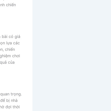
ành chiến
 bài có giá
họn lựa các
n, chiến
nghiệm chơi
 quả của
 quan trọng.
 để bị nhà
hờ đợi thời