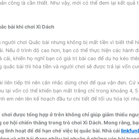
hản công là cần thiết. Như vậy, mới có thể đem lại kết quả 
uắc bài khi chơi Xì Dách
 người chơi Quắc bài nhưng không bị mất tiền vì biết thể hi
ái. Nếu ở trình độ cao hơn, bạn có thể thực hiện các hành 
 cái, khiến họ nghĩ bạn có giá trị bài cao để dụ họ kéo thê
g quắc bài thì hòa tiền và người chơi sẽ được trả lại vốn c
i liên tiếp thì nên cân nhắc dừng chơi để qua vận đen. Cứ 
u lại vốn có thể khiến bạn mất trắng chỉ trong khoảng 4, 5 
h em nên lên kế hoạch đầu tư chi tiết để tối ưu hóa lợi nhu
hơi được tổng hợp ở trên không chỉ giúp giảm thiểu ngu
 cơ hội chiến thắng trong trò chơi Xì Dách. Mong rằng, bạ
g linh hoạt để để hạn chế việc bị quắc bài. Nhà cái
linkfun
ông và gặt hái được nhiều lợi nhuận ở những ván bài trong