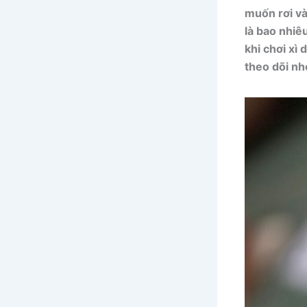
muốn rơi và
là bao nhiê
khi chơi xì
theo dõi nh