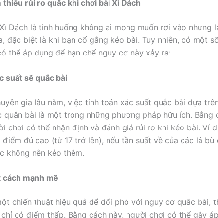
 thiểu rủi ro quắc khi chơi bài Xì Dách
Xì Dách là tình huống không ai mong muốn rơi vào nhưng l
a, đặc biệt là khi bạn cố gắng kéo bài. Tuy nhiên, có một s
có thể áp dụng để hạn chế nguy cơ này xảy ra:
c suất sẽ quắc bài
uyên gia lâu năm, việc tính toán xác suất quắc bài dựa trên
c quân bài là một trong những phương pháp hữu ích. Bằng 
 chơi có thể nhận định và đánh giá rủi ro khi kéo bài. Ví d
điểm đủ cao (từ 17 trở lên), nếu tần suất về của các lá bù 
c không nên kéo thêm.
t cách mạnh mẽ
một chiến thuật hiệu quả để đối phó với nguy cơ quắc bài,
 chỉ có điểm thấp. Bằng cách này, người chơi có thể gây áp