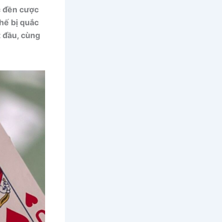
c đền cược
hế bị quắc
t đầu, cùng