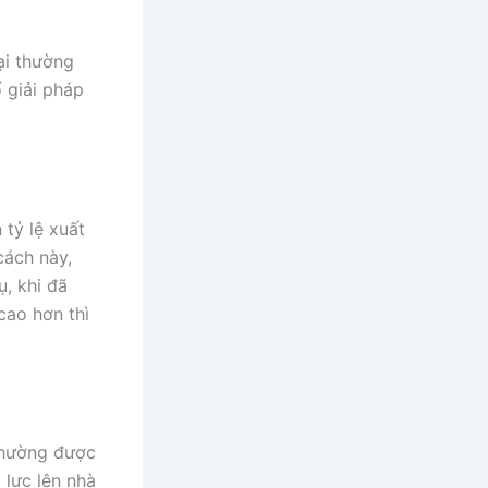
ại thường
ố giải pháp
 tỷ lệ xuất
cách này,
ụ, khi đã
cao hơn thì
 thường được
 lực lên nhà