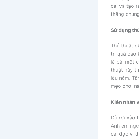
cái và tạo 
thắng chung
Sử dụng thủ
Thủ thuật d
trị quá cao
lá bài một 
thuật này t
lâu năm. Tâ
mẹo chơi nà
Kiên nhẫn v
Dù rơi vào 
Anh em ngườ
cái đọc vị 