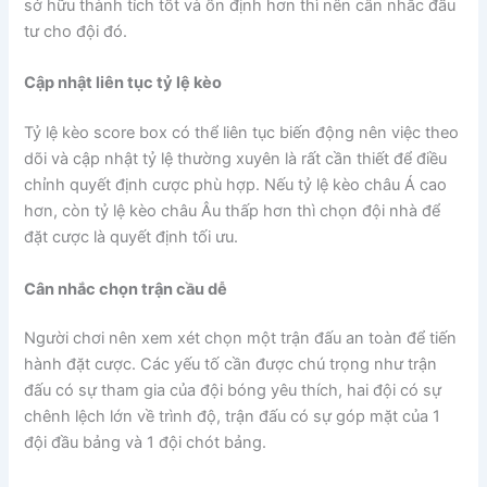
sở hữu thành tích tốt và ổn định hơn thì nên cân nhắc đầu
tư cho đội đó.
Cập nhật liên tục tỷ lệ kèo
Tỷ lệ kèo score box có thể liên tục biến động nên việc theo
dõi và cập nhật tỷ lệ thường xuyên là rất cần thiết để điều
chỉnh quyết định cược phù hợp. Nếu tỷ lệ kèo châu Á cao
hơn, còn tỷ lệ kèo châu Âu thấp hơn thì chọn đội nhà để
đặt cược là quyết định tối ưu.
Cân nhắc chọn trận cầu dễ
Người chơi nên xem xét chọn một trận đấu an toàn để tiến
hành đặt cược. Các yếu tố cần được chú trọng như trận
đấu có sự tham gia của đội bóng yêu thích, hai đội có sự
chênh lệch lớn về trình độ, trận đấu có sự góp mặt của 1
đội đầu bảng và 1 đội chót bảng.